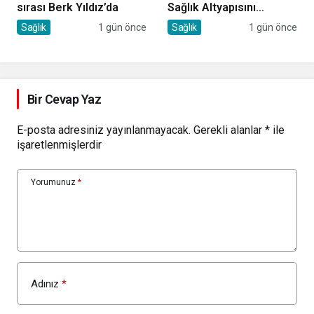
sırası Berk Yıldız’da
Sağlık Altyapısını
Güçlendirecek Yatırım
Sağlık
1 gün önce
Sağlık
1 gün önce
Bir Cevap Yaz
E-posta adresiniz yayınlanmayacak.
Gerekli alanlar
*
ile
işaretlenmişlerdir
Yorumunuz
*
Adınız
*