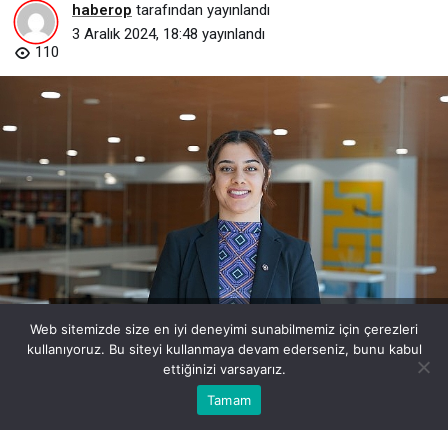
haberop
tarafından yayınlandı
3 Aralık 2024, 18:48
yayınlandı
110
ergoterapi-engellerin-asilmasinda-onemli-rol-ustleniyor.jpg
Web sitemizde size en iyi deneyimi sunabilmemiz için çerezleri
kullanıyoruz. Bu siteyi kullanmaya devam ederseniz, bunu kabul
ettiğinizi varsayarız.
Bu web sitesinde en iyi deneyimi yaşamanızı sağlamak için
Tamam
Anasayfa
Akış
Eczaneler
Trafik
Kabul
çerezler kullanılmaktadır.
BEĞEN
PAYLAŞ