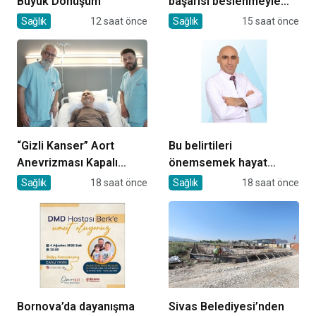
Büyük Dönüşüm
başarısı beslenmeyle
başlar!
Sağlık
12 saat önce
Sağlık
15 saat önce
“Gizli Kanser” Aort
Bu belirtileri
Anevrizması Kapalı
önemsemek hayat
Yöntemle Tedavi Edildi
kurtarıyor
Sağlık
18 saat önce
Sağlık
18 saat önce
Bornova’da dayanışma
Sivas Belediyesi’nden