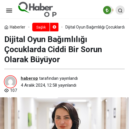
Ergoterapi, engellerin
aşılmasında önemli rol üstleniyor
Paylaş
Yorum Yap
Haberler
Dijital Oyun Bağımlılığı Çocuklarda 
Sağlık
Dijital Oyun Bağımlılığı
Çocuklarda Ciddi Bir Sorun
Olarak Büyüyor
haberop
tarafından yayınlandı
4 Aralık 2024, 12:58
yayınlandı
107