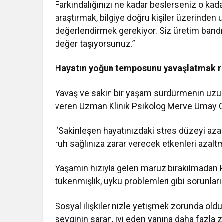
Farkındalığınızı ne kadar beslerseniz o kada
araştırmak, bilgiye doğru kişiler üzerinden 
değerlendirmek gerekiyor. Siz üretim bandını
değer taşıyorsunuz.”
Hayatın yoğun temposunu yavaşlatmak ruh
Yavaş ve sakin bir yaşam sürdürmenin uzun v
veren Uzman Klinik Psikolog Merve Umay Ca
“Sakinleşen hayatınızdaki stres düzeyi azalac
ruh sağlınıza zarar verecek etkenleri azalt
Yaşamın hızıyla gelen maruz bırakılmadan k
tükenmişlik, uyku problemleri gibi sorunları
Sosyal ilişkilerinizle yetişmek zorunda ol
sevginin saran, iyi eden yanına daha fazla za