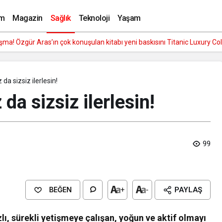
 yol açabilir
m
Magazin
Sağlık
Teknoloji
Yaşam
 Kupası 18 Ekim’de
da sizsiz ilerlesin!
da sizsiz ilerlesin!
99
BEĞEN
+
-
PAYLAŞ
, sürekli yetişmeye çalışan, yoğun ve aktif olmayı