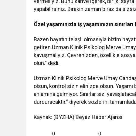
vermeliyiz. Bunu kahve içerek, bir iki sayfa 
yapabilirsiniz. Bırakın zaman biraz da sizsiz
Özel yaşamınızla iş yaşamınızın sınırları 
Bazen hayatın telaşlı olmasıyla bizim hayatt
getiren Uzman Klinik Psikolog Merve Umay
kavuşmalıyız. Çevrenizden, özellikle sosyal 
olun.” dedi.
Uzman Klinik Psikolog Merve Umay Candaş De
olsun, kontrol sizin elinizde olsun. Yaşamı 
anlamına gelmiyor. Sınırlar sizi yavaşlatac
durduracaktır.” diyerek sözlerini tamamladı
Kaynak: (BYZHA) Beyaz Haber Ajansı
0
0