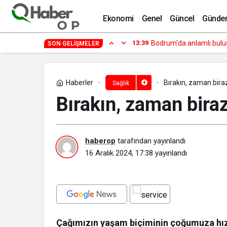
Yanlış makyaj ürünü gözde enfeksiyona
Ekonomi
Genel
Güncel
Günde
12:59
Deniz Kızı Kadın Yelken
SON GELIŞMELER
Haberler
Bırakın, zaman biraz 
Sağlık
Bırakın, zaman biraz 
haberop
tarafından yayınlandı
16 Aralık 2024, 17:38
yayınlandı
Çağımızın yaşam biçiminin çoğumuza hızlı