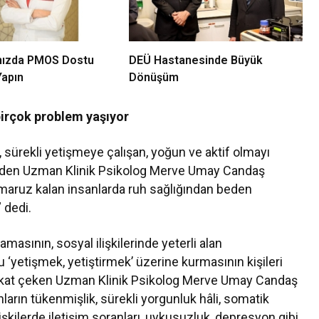
nızda PMOS Dostu
DEÜ Hastanesinde Büyük
Yapın
Dönüşüm
birçok problem yaşıyor
sürekli yetişmeye çalışan, yoğun ve aktif olmayı
 eden Uzman Klinik Psikolog Merve Umay Candaş
a maruz kalan insanlarda ruh sağlığından beden
 dedi.
amasının, sosyal ilişkilerinde yeterli alan
yetişmek, yetiştirmek’ üzerine kurmasının kişileri
ikkat çeken Uzman Klinik Psikolog Merve Umay Candaş
ların tükenmişlik, sürekli yorgunluk hâli, somatik
ilişkilerde iletişim soranları, uykusuzluk, depresyon gibi