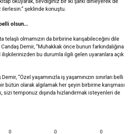
kitap okuyarak, sevdiğiniz bir iki şarkı dinleyerek de
 ilerlesin.” şeklinde konuştu.
belli olsun…
a telaşlı olmamızın da birbirine karışabileceğini dile
 Candaş Demir, “Muhakkak önce bunun farkındalığına
ilişkilerinizden bu durumla ilgili gelen uyaranlara açık
mir, “Özel yaşamınızla iş yaşamınızın sınırları belli
bir bütün olarak algılamak her şeyin birbirine karışması
ak, sizi temponuz dışında hızlandırmak isteyenleri de
.
0
0
0