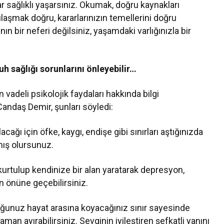
r sağlıklı yaşarsınız. Okumak, doğru kaynakları
ulaşmak doğru, kararlarınızın temellerini doğru
n bir neferi değilsiniz, yaşamdaki varlığınızla bir
 sağlığı sorunlarını önleyebilir…
adeli psikolojik faydaları hakkında bilgi
ndaş Demir, şunları söyledi:
ağı için öfke, kaygı, endişe gibi sınırları aştığınızda
mış olursunuz.
urtulup kendinize bir alan yaratarak depresyon,
n önüne geçebilirsiniz.
duğunuz hayat arasına koyacağınız sınır sayesinde
man ayırabilirsiniz. Sevginin iyileştiren şefkatli yanını