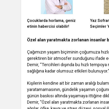
Çocuklarda horlama, geniz
Yaz Sofra
etinin habercisi olabilir!
Seçimler 
Özel alan yaratmakta zorlanan insanlar 
Çağımızın yaşam biçiminin çoğumuza hızlı, 
gerektiren bir atmosfer sunduğunu ifade
Demir, “Tercihleri dışında bu hızlı tempoy
sağlığına kadar olumsuz etkileri bulunuyor.”
Kişilerin kendine ait bir zaman aralığı bulam
yaratamamasının, gündelik yaşamın çoğunu ‘
günün baskısı altında yaşamaya ittiğine d
Demir, “Özel alan yaratmakta zorlanan insan
ağrılar, öfke, kaygı ve stres düzeyi, sosyal 