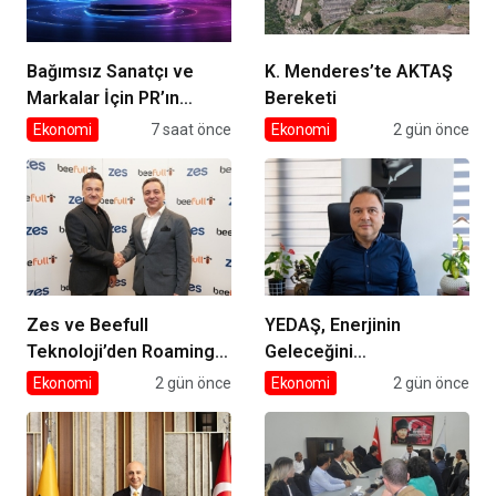
Bağımsız Sanatçı ve
K. Menderes’te AKTAŞ
Markalar İçin PR’ın
Bereketi
Kuralları Değişiyor
Ekonomi
7 saat önce
Ekonomi
2 gün önce
Zes ve Beefull
YEDAŞ, Enerjinin
Teknoloji’den Roaming
Geleceğini
İş Birliği
Şekillendirecek Genç
Ekonomi
2 gün önce
Ekonomi
2 gün önce
Yetenekleri Arıyor