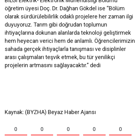
BİLGİ Elektrik- Elektronik Mühendisliği Bölümü
öğretim üyesi Doç. Dr. Dağhan Gökdel ise “Bölüm
olarak sürdürülebilirlik odaklı projelere her zaman ilgi
duyuyoruz. Tarım gibi doğrudan toplumun
ihtiyaçlarına dokunan alanlarda teknoloji geliştirmek
hem heyecan verici hem de anlamlı. Öğrencilerimizin
sahada gerçek ihtiyaçlarla tanışması ve disiplinler
arası çalışmaları teşvik etmek, bu tür yenilikçi
projelerin artmasını sağlayacaktır.” dedi
Kaynak: (BYZHA) Beyaz Haber Ajansı
0
0
0
0
0