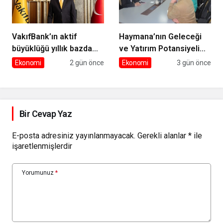
VakıfBank’ın aktif
Haymana’nın Geleceği
büyüklüğü yıllık bazda
ve Yatırım Potansiyeli
yüzde 28 artışla 5,8
Masaya Yatırıldı
Ekonomi
2 gün önce
Ekonomi
3 gün önce
trilyon TL’yi aştı
Bir Cevap Yaz
E-posta adresiniz yayınlanmayacak.
Gerekli alanlar
*
ile
işaretlenmişlerdir
Yorumunuz
*