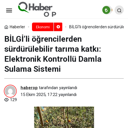
Toprak analizi ile hem çiftçi hem
de toprak korunuyor
Paylaş
Yorum Yap
Haberler
BİLGİ’li öğrencilerden sürdürüleb
Ekonomi
BİLGİ’li öğrencilerden
sürdürülebilir tarıma katkı:
Elektronik Kontrollü Damla
Sulama Sistemi
haberop
tarafından yayınlandı
15 Ekim 2025, 17:22
yayınlandı
129