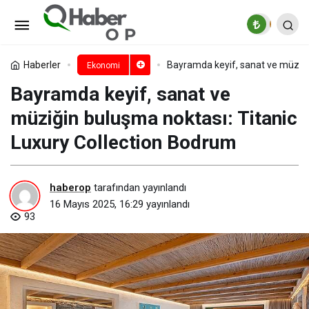
Türkiye’nin su ürünleri ihracatı 5
yılda yüzde 100 arttı
Paylaş
Yorum Yap
Haberler
Bayramda keyif, sanat ve müziği
Ekonomi
Bayramda keyif, sanat ve
müziğin buluşma noktası: Titanic
Luxury Collection Bodrum
haberop
tarafından yayınlandı
16 Mayıs 2025, 16:29
yayınlandı
93