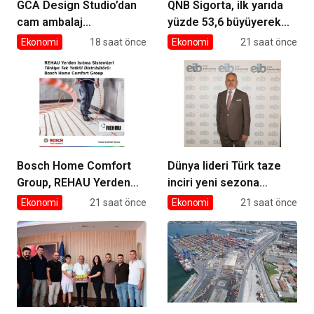
GCA Design Studio’dan
QNB Sigorta, ilk yarıda
cam ambalaj
yüzde 53,6 büyüyerek
tasarımında bütüncül
10,66 milyar TL prim
Ekonomi
18 saat önce
Ekonomi
21 saat önce
yaklaşım
üretimine ulaştı
Bosch Home Comfort
Dünya lideri Türk taze
Group, REHAU Yerden
inciri yeni sezona
Isıtma Sistemleri’nin
başladı
Ekonomi
21 saat önce
Ekonomi
21 saat önce
Türkiye’deki tek yetkili
distribütörü oldu