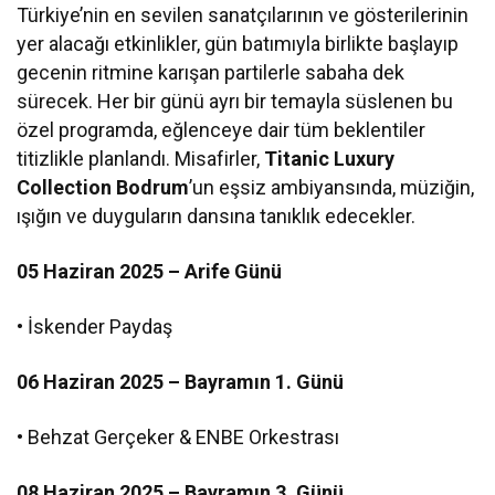
distribütörü oldu
Türkiye’nin en sevilen sanatçılarının ve gösterilerinin
yer alacağı etkinlikler, gün batımıyla birlikte başlayıp
gecenin ritmine karışan partilerle sabaha dek
sürecek. Her bir günü ayrı bir temayla süslenen bu
özel programda, eğlenceye dair tüm beklentiler
titizlikle planlandı. Misafirler,
Titanic Luxury
Collection Bodrum
’un eşsiz ambiyansında, müziğin,
ışığın ve duyguların dansına tanıklık edecekler.
05 Haziran 2025 – Arife Günü
• İskender Paydaş
06 Haziran 2025 – Bayramın 1. Günü
• Behzat Gerçeker & ENBE Orkestrası
08 Haziran 2025 – Bayramın 3. Günü