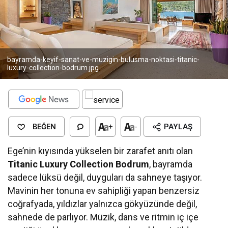
bayramda-keyif-sanat-ve-muzigin-bulusma-noktasi-titanic-
luxury-collection-bodrum.jpg
BEĞEN
+
-
PAYLAŞ
Ege’nin kıyısında yükselen bir zarafet anıtı olan
Titanic Luxury Collection Bodrum
, bayramda
sadece lüksü değil, duyguları da sahneye taşıyor.
Mavinin her tonuna ev sahipliği yapan benzersiz
coğrafyada, yıldızlar yalnızca gökyüzünde değil,
sahnede de parlıyor. Müzik, dans ve ritmin iç içe