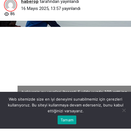
haberop
tarafından yayınlandı
16 Mayıs 2025, 13:57
yayınlandı
86
turkiyenin-su-urunleri-ihracati-5-yilda-yuzde-100-artti.jpg
Web sitemizde size en iyi deneyimi sunabilmemiz için çerezleri
kullanıyoruz. Bu siteyi kullanmaya devam ederseniz, bunu kabul
ettiğinizi varsayarız.
Bu web sitesinde en iyi deneyimi yaşamanızı sağlamak için
Tamam
Anasayfa
Akış
Eczaneler
Trafik
Kabul
çerezler kullanılmaktadır.
BEĞEN
PAYLAŞ