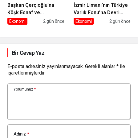
Başkan Çerçioğlu’na
İzmir Limanı’nın Türkiye
Köşk Esnaf ve
Varlık Fonu’na Devri
Sanatkârlar Odası’ndan
Tamamlandı
Ekonomi
2 gün önce
Ekonomi
2 gün önce
Ziyaret
Bir Cevap Yaz
E-posta adresiniz yayınlanmayacak.
Gerekli alanlar
*
ile
işaretlenmişlerdir
Yorumunuz
*
Adınız
*