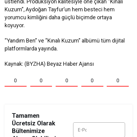
üstlendi. Prodüksiyon kalitesiyle öne çıkan “Kınalı
Kuzum”, Aydoğan Tayfur’un hem besteci hem
yorumcu kimliğini daha güçlü biçimde ortaya
koyuyor.
“Yandım Ben” ve “Kınalı Kuzum” albümü tüm dijital
platformlarda yayında.
Kaynak: (BYZHA) Beyaz Haber Ajansı
0
0
0
0
0
Tamamen
Ücretsiz Olarak
Bültenimize