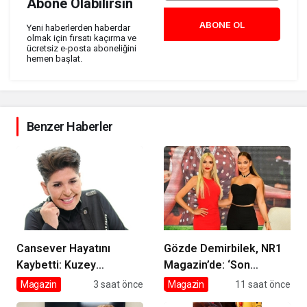
Abone Olabilirsin
ABONE OL
Yeni haberlerden haberdar
olmak için fırsatı kaçırma ve
ücretsiz e-posta aboneliğini
hemen başlat.
Benzer Haberler
Cansever Hayatını
Gözde Demirbilek, NR1
Kaybetti: Kuzey
Magazin’de: ‘Son
Makedonya’da Toprağa
assolist olarak var
Magazin
3 saat önce
Magazin
11 saat önce
Verilecek
olacağım!’