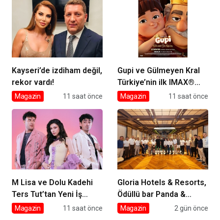
Kayseri’de izdiham değil,
Gupi ve Gülmeyen Kral
rekor vardı!
Türkiye’nin ilk IMAX®
animasyon filmi oluyor
Magazin
11 saat önce
Magazin
11 saat önce
M Lisa ve Dolu Kadehi
Gloria Hotels & Resorts,
Ters Tut’tan Yeni İş
Ödüllü bar Panda &
Birliği: Vişne
Sons ile unutulmaz bir
Magazin
11 saat önce
Magazin
2 gün önce
Miksoloji Gecesine İmza