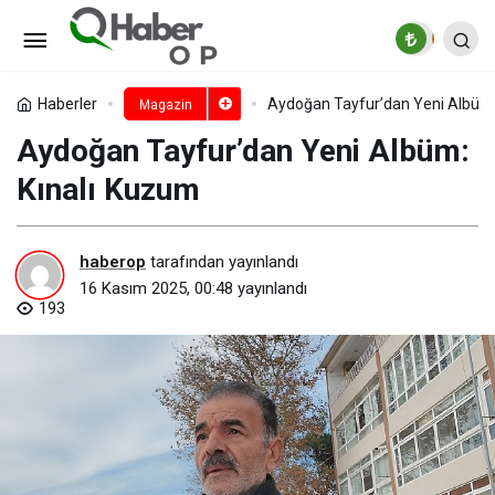
Ekin Koç ve Ayça Ayşin Turan’ın
Başrollerinde Yer Aldığı ”Vicdansız”ın
Paylaş
Yorum Yap
Haberler
Aydoğan Tayfur’dan Yeni Albüm:
Magazin
Aydoğan Tayfur’dan Yeni Albüm:
Afişi Yayınlandı
Kınalı Kuzum
haberop
tarafından yayınlandı
16 Kasım 2025, 00:48
yayınlandı
193