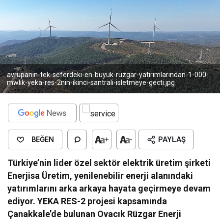
avrupanin-tek-seferdeki-en-buyuk-ruzgar-yatirimlarindan-1-000-
mwlik-yeka-res-2nin-ikinci-santrali-isletmeye-gecti.jpg
BEĞEN
+
-
PAYLAŞ
Türkiye’nin lider özel sektör elektrik üretim şirketi
Enerjisa Üretim, yenilenebilir enerji alanındaki
yatırımlarını arka arkaya hayata geçirmeye devam
ediyor. YEKA RES-2 projesi kapsamında
Çanakkale’de bulunan Ovacık Rüzgar Enerji