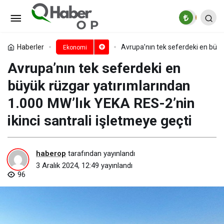
Enflasyon ve faiz ikilisi,
makroekonomik gündemdeki yerini
Paylaş
Yorum Yap
Haberler
Avrupa’nın tek seferdeki en büyük
Ekonomi
Avrupa’nın tek seferdeki en
koruyacak
büyük rüzgar yatırımlarından
1.000 MW’lık YEKA RES-2’nin
ikinci santrali işletmeye geçti
haberop
tarafından yayınlandı
3 Aralık 2024, 12:49
yayınlandı
96