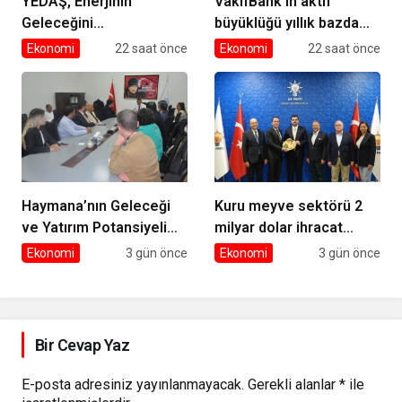
YEDAŞ, Enerjinin
VakıfBank’ın aktif
Geleceğini
büyüklüğü yıllık bazda
Şekillendirecek Genç
yüzde 28 artışla 5,8
Ekonomi
22 saat önce
Ekonomi
22 saat önce
Yetenekleri Arıyor
trilyon TL’yi aştı
Haymana’nın Geleceği
Kuru meyve sektörü 2
ve Yatırım Potansiyeli
milyar dolar ihracat
Masaya Yatırıldı
hedefi için Ankara’dan
Ekonomi
3 gün önce
Ekonomi
3 gün önce
destek istedi
Bir Cevap Yaz
E-posta adresiniz yayınlanmayacak.
Gerekli alanlar
*
ile