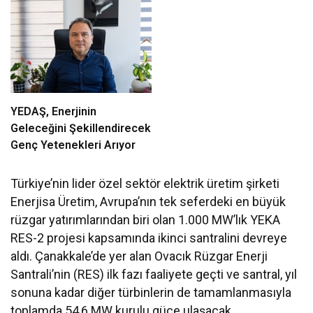
YEDAŞ, Enerjinin
Geleceğini Şekillendirecek
Genç Yetenekleri Arıyor
Türkiye’nin lider özel sektör elektrik üretim şirketi
Enerjisa Üretim, Avrupa’nın tek seferdeki en büyük
rüzgar yatırımlarından biri olan 1.000 MW’lık YEKA
RES-2 projesi kapsamında ikinci santralini devreye
aldı. Çanakkale’de yer alan Ovacık Rüzgar Enerji
Santrali’nin (RES) ilk fazı faaliyete geçti ve santral, yıl
sonuna kadar diğer türbinlerin de tamamlanmasıyla
toplamda 54,6 MW kurulu güce ulaşacak.