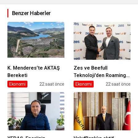
Benzer Haberler
K. Menderes’te AKTAŞ
Zes ve Beefull
Bereketi
Teknoloji’den Roaming
İş Birliği
Ekonomi
22 saat önce
Ekonomi
22 saat önce