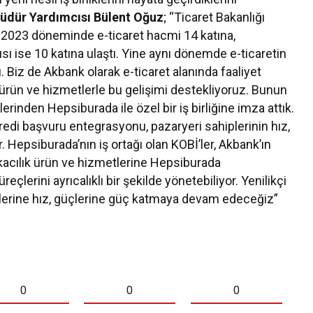
üdür Yardımcısı Bülent Oğuz
; “Ticaret Bakanlığı
– 2023 döneminde e-ticaret hacmi 14 katına,
sı ise 10 katına ulaştı. Yine aynı dönemde e-ticaretin
. Biz de Akbank olarak e-ticaret alanında faaliyet
 ürün ve hizmetlerle bu gelişimi destekliyoruz. Bunun
lerinden Hepsiburada ile özel bir iş birliğine imza attık.
kredi başvuru entegrasyonu, pazaryeri sahiplerinin hız,
. Hepsiburada’nın iş ortağı olan KOBİ’ler, Akbank’ın
nkacılık ürün ve hizmetlerine Hepsiburada
reçlerini ayrıcalıklı bir şekilde yönetebiliyor. Yenilikçi
 işlerine hız, güçlerine güç katmaya devam edeceğiz”
0
0
0