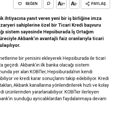
BEĞEN
+
-
PAYLAŞ
ik ihtiyacına yanıt veren yeni bir iş birliğine imza
zaryeri sahiplerine özel bir Ticari Kredi başvuru
cağı sistem sayesinde Hepsiburada İş Ortağım
eciyle Akbank’ın avantajlı faiz oranlarıyla ticari
ulaşılıyor.
etlerine bir yenisini ekleyerek Hepsiburada ile ticari
a geçirdi. Akbank’ın ilk banka olacağı sistem
unda yer alan KOBİ’ler, Hepsiburada’nın kendi
iliyor ve kredi karar sonuçlarını takip edebiliyor. Kredi
ları, Akbank kanallarına yönlendirilerek hızlı ve kolay
redi ürünlerinden yararlanabiliyor. KOBİ’ler ilerleyen
Akbank’ın sunduğu ayrıcalıklardan faydalanmaya devam