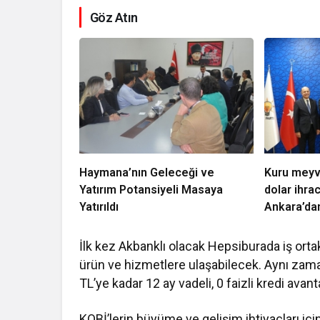
Göz Atın
Haymana’nın Geleceği ve
Kuru meyv
Yatırım Potansiyeli Masaya
dolar ihrac
Yatırıldı
Ankara’dan
İlk kez Akbanklı olacak Hepsiburada iş ortak
ürün ve hizmetlere ulaşabilecek. Aynı zaman
TL’ye kadar 12 ay vadeli, 0 faizli kredi avan
KOBİ’lerin büyüme ve gelişim ihtiyaçları için 