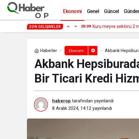
Parfois’dan sıcacık kış koleksiyonu
Ekonomi
Genel
Güncel
Günde
17:09
Uygulamalar yerini yapa
SON GELIŞMELER
Haberler
Akbank Hepsiburada
Ekonomi
Akbank Hepsiburada’
Bir Ticari Kredi Hiz
haberop
tarafından yayınlandı
8 Aralık 2024, 14:12
yayınlandı