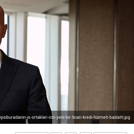
siburadanin-is-ortaklari-icin-yeni-bir-ticari-kredi-hizmeti-baslatti.jpg