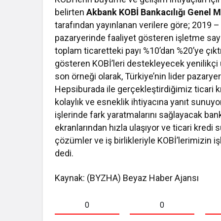
belirten
Akbank KOBİ Bankacılığı Genel M
tarafından yayınlanan verilere göre; 2019 
pazaryerinde faaliyet gösteren işletme sayı
toplam ticaretteki payı %10’dan %20’ye çıktı
gösteren KOBİ’leri destekleyecek yenilikçi
son örneği olarak, Türkiye’nin lider pazaryer
Hepsiburada ile gerçekleştirdiğimiz ticari 
kolaylık ve esneklik ihtiyacına yanıt sunuyor
işlerinde fark yaratmalarını sağlayacak ba
ekranlarından hızla ulaşıyor ve ticari kredi sü
çözümler ve iş birlikleriyle KOBİ’lerimizin
dedi.
Kaynak: (BYZHA) Beyaz Haber Ajansı
0
0