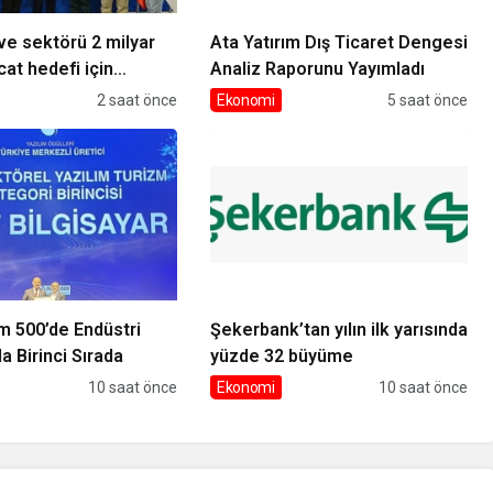
e sektörü 2 milyar
Ata Yatırım Dış Ticaret Dengesi
cat hedefi için
Analiz Raporunu Yayımladı
n destek istedi
2 saat önce
Ekonomi
5 saat önce
şim 500’de Endüstri
Şekerbank’tan yılın ilk yarısında
a Birinci Sırada
yüzde 32 büyüme
10 saat önce
Ekonomi
10 saat önce