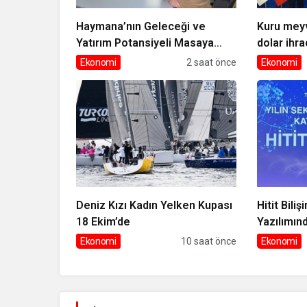
Haymana’nın Geleceği ve
Kuru meyv
Yatırım Potansiyeli Masaya
dolar ihra
Yatırıldı
Ankara’da
Ekonomi
2 saat önce
Ekonomi
Deniz Kızı Kadın Yelken Kupası
Hitit Bili
18 Ekim’de
Yazılımınd
Ekonomi
10 saat önce
Ekonomi