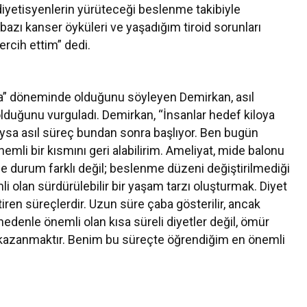
 diyetisyenlerin yürüteceği beslenme takibiyle
azı kanser öyküleri ve yaşadığım tiroid sorunları
rcih ettim” dedi.
ma” döneminde olduğunu söyleyen Demirkan, asıl
olduğunu vurguladı. Demirkan, “İnsanlar hedef kiloya
 Oysa asıl süreç bundan sonra başlıyor. Ben bugün
emli bir kısmını geri alabilirim. Ameliyat, mide balonu
 de durum farklı değil; beslenme düzeni değiştirilmediği
li olan sürdürülebilir bir yaşam tarzı oluşturmak. Diyet
iren süreçlerdir. Uzun süre çaba gösterilir, ancak
 nedenle önemli olan kısa süreli diyetler değil, ömür
ar kazanmaktır. Benim bu süreçte öğrendiğim en önemli