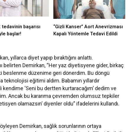
 tedavinin başarısı
“Gizli Kanser” Aort Anevrizması
le başlar!
Kapalı Yöntemle Tedavi Edildi
n, yıllarca diyet yapıp bıraktığını anlattı.
 belirten Demirkan, “Her yaz diyetisyene gider, birkaç
eski beslenme düzenime geri dönerdim. Bu döngü
da teknolojisi eğitimi aldım. Babamın yıllardır
di kendime ‘Seni bu dertten kurtaracağım’ dedim ve
tim. Ancak bu kararıma çevremden olumsuz tepkiler
iyetisyen olamazsın’ diyenler oldu” ifadelerini kullandı.
yleyen Demirkan, sağlık sorunlarının ortaya