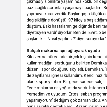
çıkmasıyla birlikte yaşamında köklü bir değişi
bazı sağlık sorunları yaşamaya başladım. Bi
yapmaya karar verdik. Başlangıçta küçük ad
değişikliğine dönüştü. 97 kiloyla başladığı
düştüm. Eski hastalarım geldiğinde beni ta
diyetisyen vardı’ diyorlar. Ben de ‘Evet, o 
şaşkınlıkla ‘Nasıl yaptınız?’ diye soruyorlar”
Salçalı makarna için ağlayarak uyudu
Kilo verme sürecinde birçok kişinin kendisi
kullanmadığını sorduğunu belirten Demirkan
düzenli spor olduğunu söyledi. Demirkan, 
de zayıflama iğnesi kullandım. Kendi hazı
olarak spor yaptım. Bir gece sadece salça
Evde makarna da yoğurt da vardı. İstesem k
Yemedim ve uyudum. Ertesi sabah programı
yapamıyorum’ dediğim çok zaman oldu. Anc
bana sürekli destek verdi. Bazen insanın y