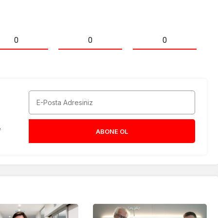
0
0
0
e
ABONE OL