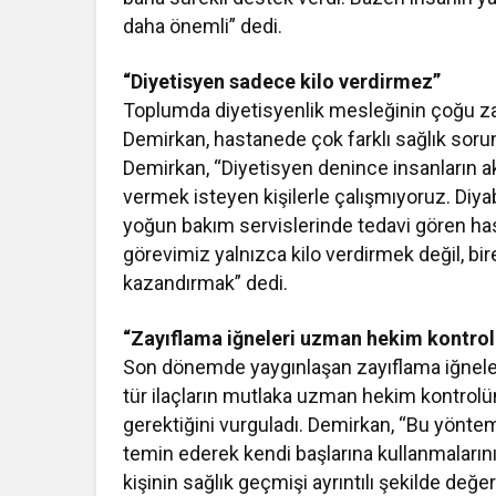
daha önemli” dedi.
“Diyetisyen sadece kilo verdirmez”
Toplumda diyetisyenlik mesleğinin çoğu zaman
Demirkan, hastanede çok farklı sağlık sorun
Demirkan, “Diyetisyen denince insanların akl
vermek isteyen kişilerle çalışmıyoruz. Diyabe
yoğun bakım servislerinde tedavi gören ha
görevimiz yalnızca kilo verdirmek değil, bire
kazandırmak” dedi.
“Zayıflama iğneleri uzman hekim kontrol
Son dönemde yaygınlaşan zayıflama iğneler
tür ilaçların mutlaka uzman hekim kontrolünd
gerektiğini vurguladı. Demirkan, “Bu yönteml
temin ederek kendi başlarına kullanmalarını 
kişinin sağlık geçmişi ayrıntılı şekilde değ