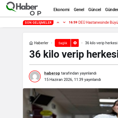
Tıpta Yeni Dönemin Adı: Eş Zamanlı K
Ekonomi
Genel
Güncel
Günde
14:29
Fenomen İsimler ve Tivo
SON GELIŞMELER
Haberler
36 kilo verip herkesi 
Sağlık
36 kilo verip herkesi
haberop
tarafından yayınlandı
15 Haziran 2026, 11:39
yayınlandı