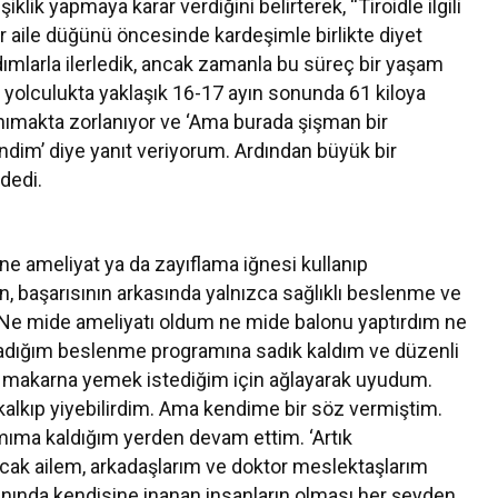
klik yapmaya karar verdiğini belirterek, “Tiroidle ilgili
r aile düğünü öncesinde kardeşimle birlikte diyet
ımlarla ilerledik, ancak zamanla bu süreç bir yaşam
m yolculukta yaklaşık 16-17 ayın sonunda 61 kiloya
nımakta zorlanıyor ve ‘Ama burada şişman bir
bendim’ diye yanıt veriyorum. Ardından büyük bir
 dedi.
ne ameliyat ya da zayıflama iğnesi kullanıp
, başarısının arkasında yalnızca sağlıklı beslenme ve
“Ne mide ameliyatı oldum ne mide balonu yaptırdım ne
rladığım beslenme programına sadık kaldım ve düzenli
lı makarna yemek istediğim için ağlayarak uyudum.
alkıp yiyebilirdim. Ama kendime bir söz vermiştim.
ma kaldığım yerden devam ettim. ‘Artık
ak ailem, arkadaşlarım ve doktor meslektaşlarım
anında kendisine inanan insanların olması her şeyden