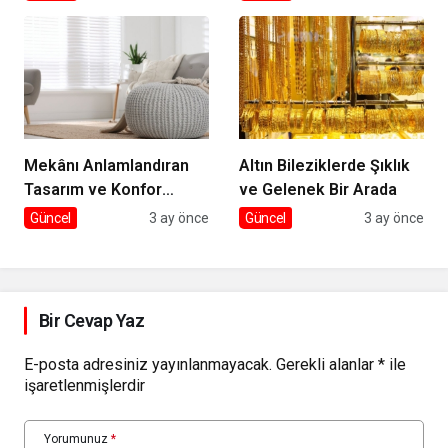
Mekânı Anlamlandıran
Altın Bileziklerde Şıklık
Tasarım ve Konfor
ve Gelenek Bir Arada
Dengesi
Güncel
3 ay önce
Güncel
3 ay önce
Bir Cevap Yaz
E-posta adresiniz yayınlanmayacak.
Gerekli alanlar
*
ile
işaretlenmişlerdir
Yorumunuz
*