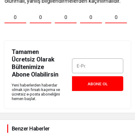
olunmalı, yanlış bilgilendirmelerden kaçınılmalıdır.
0
0
0
0
0
Tamamen
Ücretsiz Olarak
Bültenimize
Abone Olabilirsin
ABONE OL
Yeni haberlerden haberdar
olmak için fırsatı kaçırma ve
ücretsiz e-posta aboneliğini
hemen başlat.
Benzer Haberler