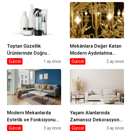
Toptan Güzellik
Mekânlara Değer Katan
Ürünlerinde Doğru
Modern Aydınlatma
Tedarik
Seçimleri
Güncel
1 ay önce
Güncel
2 ay önce
Modern Mekanlarda
Yaşam Alanlarında
Estetik ve Fonksiyonun
Zamansız Dekorasyon
Dengesi
Rehberi
Güncel
3 ay önce
Güncel
3 ay önce