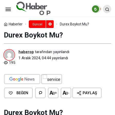
Pril Boykot Mu?
Paylaş
Yorum Yap
Haberler
Durex Boykot Mu?
Güncel
Durex Boykot Mu?
haberop
tarafından yayınlandı
1 Aralık 2024, 04:44
yayınlandı
195
BEĞEN
+
-
PAYLAŞ
Durex Boykot Mu?